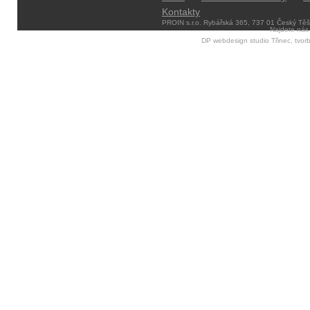
Kontakty
PROIN s.r.o. Rybářská 365, 737 01 Český Těšín
Najdete nás
DP webdesign studio Třinec, tvor