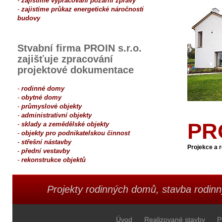
-
zajistíme vypracování požární zprávy
-
zajistíme průkaz energetické náročnosti
budovy
Stvabní firma PROIN s.r.o.
zajišťuje zpracování
projektové dokumentace
-
rodinné domy
-
obytné domy
-
průmyslové objekty
-
administrativní objekty
PRO
-
sklady a zemědělské objekty
-
objekty pro podnikatelskou činnost
-
střešní nástavby
Projekce a 
-
přední vestavby
-
rekonstrukce objektů
Projekty rodinných domů, stavba rodinn
Úvod
Realizované stavby
P