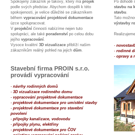
Spokojený zákazník je takový, který má
projek
Po dohodě 
podle svých představ. Abychom dospěli k této
stavbu na k
spokojenosti, je velice důležité se zákazníkem
stavbu
.
během
vypracování projektové dokumentace
Tato možnos
úzce spolupracovat.
výstavby r
V
projekční
činnosti nabízíme nejen tuto
spolupráci, ale také
poradenství
po celou dobu
Realizujeme
jejího
vypracování
.
Vysoce kvalitní
3D vizualizace
přiblíží našim
-
novostavb
zákazníkům reálný pohled na jejich
dům
.
-
rodinné 
-
opravy a 
Stavební firma PROIN s.r.o.
provádí vypracování
-
návrhy rodinných domů
-
3D vizualizace rodinného domu
-
vypracování projektové dokumentace
-
projektové dokumentace pro umístění stavby
-
projektové dokumentace pro stavební
povolení
-
přípojky kanalizace, vodovodu
-
přípojky plynu, elektřiny
-
projektové dokumentace pro ČOV