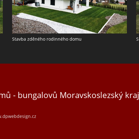
Stavba zděného rodinného domu
S
mů - bungalovů Moravskoslezský kra
.dpwebdesign.cz