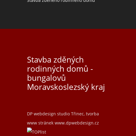
Stavba zděného rodinného domu
Stavba zděných
rodinných domů -
bungalovů
Moravskoslezský kraj
DP webdesign studio Třinec, tvorba
www stránek
www.dpwebdesign.cz