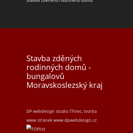
Stavba zděného rodinného domu
Stavba zděných
rodinných domů -
bungalovů
Moravskoslezský kraj
DP webdesign studio Třinec, tvorba
www stránek
www.dpwebdesign.cz