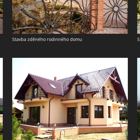
Stavba zděného rodinného domu
S